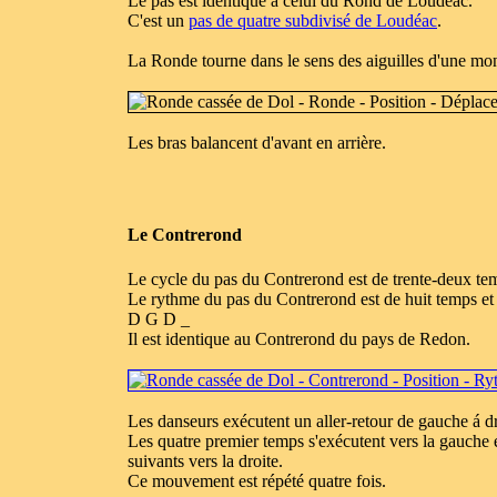
Le pas est identique á celui du Rond de Loudéac.
C'est un
pas de quatre subdivisé de Loudéac
.
La Ronde tourne dans le sens des aiguilles d'une mon
Les bras balancent d'avant en arrière.
Le Contrerond
Le cycle du pas du Contrerond est de trente-deux te
Le rythme du pas du Contrerond est de huit temps et 
D G D _
Il est identique au Contrerond du pays de Redon.
Les danseurs exécutent un aller-retour de gauche á dr
Les quatre premier temps s'exécutent vers la gauche e
suivants vers la droite.
Ce mouvement est répété quatre fois.