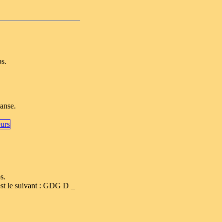
ps.
danse.
s.
est le suivant : GDG D _