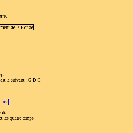
tre.
mps.
est le suivant : G D G _
oite.
t les quatre temps