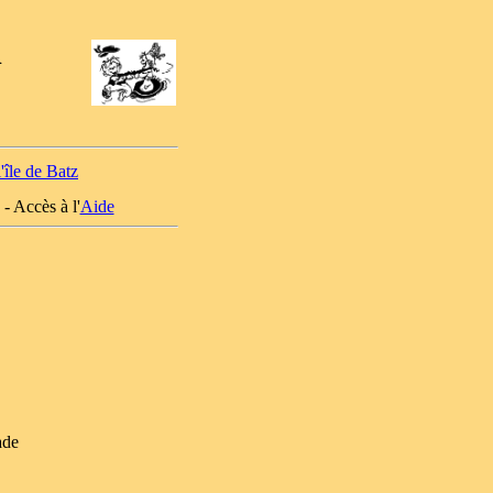
l
île de Batz
- Accès à l'
Aide
ade