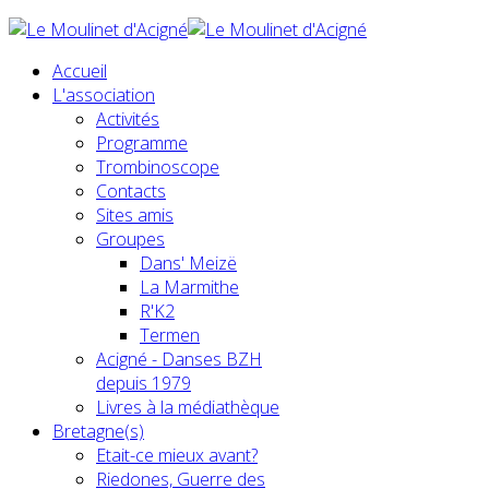
Accueil
L'association
Activités
Programme
Trombinoscope
Contacts
Sites amis
Groupes
Dans' Meizë
La Marmithe
R'K2
Termen
Acigné - Danses BZH
depuis 1979
Livres à la médiathèque
Bretagne(s)
Etait-ce mieux avant?
Riedones, Guerre des