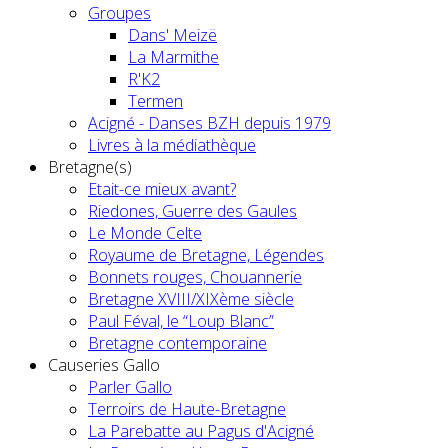
Groupes
Dans' Meizë
La Marmithe
R'K2
Termen
Acigné - Danses BZH depuis 1979
Livres à la médiathèque
Bretagne(s)
Etait-ce mieux avant?
Riedones, Guerre des Gaules
Le Monde Celte
Royaume de Bretagne, Légendes
Bonnets rouges, Chouannerie
Bretagne XVIII/XIXème siècle
Paul Féval, le “Loup Blanc”
Bretagne contemporaine
Causeries Gallo
Parler Gallo
Terroirs de Haute-Bretagne
La Parebatte au Pagus d'Acigné