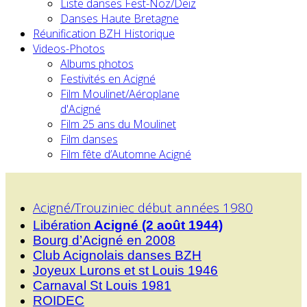
Liste danses Fest-Noz/Deiz
Danses Haute Bretagne
Réunification BZH Historique
Videos-Photos
Albums photos
Festivités en Acigné
Film Moulinet/Aéroplane
d'Acigné
Film 25 ans du Moulinet
Film danses
Film fête d’Automne Acigné
Acigné/Trouziniec début années 1980
Libération
Acigné (2 août 1944)
Bourg d’Acigné en 2008
Club Acignolais danses BZH
Joyeux Lurons et st Louis 1946
Carnaval St Louis 1981
ROIDEC