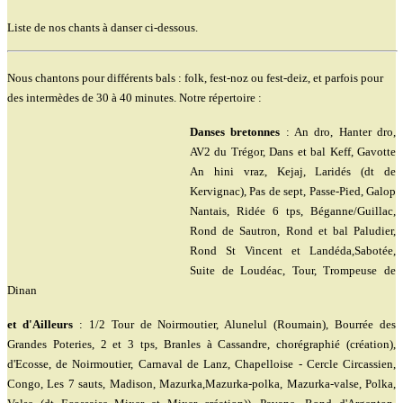
Liste de nos chants à danser ci-dessous.
Nous chantons pour différents bals : folk, fest-noz ou fest-deiz, et parfois pour
des intermèdes de 30 à 40 minutes. Notre répertoire :
Danses bretonnes
: An dro, Hanter dro,
AV2 du Trégor, Dans et bal Keff, Gavotte
An hini vraz, Kejaj, Laridés (dt de
Kervignac), Pas de sept, Passe-Pied, Galop
Nantais, Ridée 6 tps, Béganne/Guillac,
Rond de Sautron, Rond et bal Paludier,
Rond St Vincent et Landéda,Sabotée,
Suite de Loudéac, Tour, Trompeuse de
Dinan
et d'Ailleurs
: 1/2 Tour de Noirmoutier, Alunelul (Roumain), Bourrée des
Grandes Poteries, 2 et 3 tps, Branles à Cassandre, chorégraphié (création),
d'Ecosse, de Noirmoutier, Carnaval de Lanz, Chapelloise - Cercle Circassien,
Congo, Les 7 sauts, Madison, Mazurka,Mazurka-polka, Mazurka-valse, Polka,