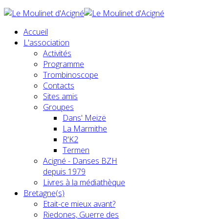
Accueil
L'association
Activités
Programme
Trombinoscope
Contacts
Sites amis
Groupes
Dans' Meizë
La Marmithe
R'K2
Termen
Acigné - Danses BZH
depuis 1979
Livres à la médiathèque
Bretagne(s)
Etait-ce mieux avant?
Riedones, Guerre des