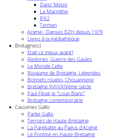
Dans' Meizë
La Marmithe
R'K2
Termen
Acigné - Danses BZH depuis 1979
Livres à la médiathèque
Bretagne(s)
Etait-ce mieux avant?
Riedones, Guerre des Gaules
Le Monde Celte
Royaume de Bretagne, Légendes
Bonnets rouges, Chouannerie
Bretagne XVIII/XIXème siècle
Paul Féval, le “Loup Blanc”
Bretagne contemporaine
Causeries Gallo
Parler Gallo
Terroirs de Haute-Bretagne
La Parebatte au Pagus d'Acigné
Le Pommé en Haute-Bretagne