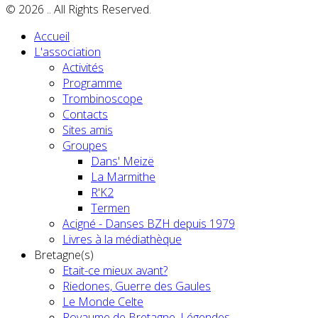
© 2026 .. All Rights Reserved.
Accueil
L'association
Activités
Programme
Trombinoscope
Contacts
Sites amis
Groupes
Dans' Meizë
La Marmithe
R'K2
Termen
Acigné - Danses BZH depuis 1979
Livres à la médiathèque
Bretagne(s)
Etait-ce mieux avant?
Riedones, Guerre des Gaules
Le Monde Celte
Royaume de Bretagne, Légendes