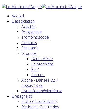
Accueil
L'association
Activités
Programme
Trombinoscope
Contacts
Sites amis
Groupes
Dans' Meizë
La Marmithe
R'K2
Termen
Acigné - Danses BZH
depuis 1979
Livres à la médiathèque
Bretagne(s)
Etait-ce mieux avant?
Riedones, Guerre des