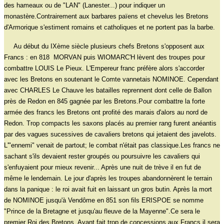
des hameaux ou de "LAN" (Lanester...) pour indiquer un
monastère.Contrairement aux barbares païens et chevelus les Bretons
d'Armorique s'estiment romains et catholiques et ne portent pas la barbe.
Au début du IXème siècle plusieurs chefs Bretons s'opposent aux
Francs : en 818 MORVAN puis WIOMARC'H lèvent des troupes pour
combattre LOUIS Le Pieux. L'Empereur franc préfère alors s'accorder
avec les Bretons en soutenant le Comte vannetais NOMINOE. Cependant
avec CHARLES Le Chauve les batailles reprennent dont celle de Ballon
près de Redon en 845 gagnée par les Bretons.Pour combattre la forte
armée des francs les Bretons ont profité des marais d'alors au nord de
Redon. Trop compacts les saxons placés au premier rang furent anéantis
par des vagues sucessives de cavaliers bretons qui jetaient des javelots.
L'"ennemi" venait de partout; le combat n'était pas classique.Les francs ne
sachant s'ils devaient rester groupés ou poursuivre les cavaliers qui
s'enfuyaient pour mieux revenir... Après une nuit de trève il en fut de
même le lendemain. Le jour d'après les troupes abandonnèrent le terrain
dans la panique : le roi avait fuit en laissant un gros butin. Après la mort
de NOMINOE jusqu'à Vendôme en 851 son fils ERISPOE se nomme
"Prince de la Bretagne et jusqu'au fleuve de la Mayenne".Ce sera le
premier Roi des Bretons. Ayant fait trop de concessions aux Francs il sera