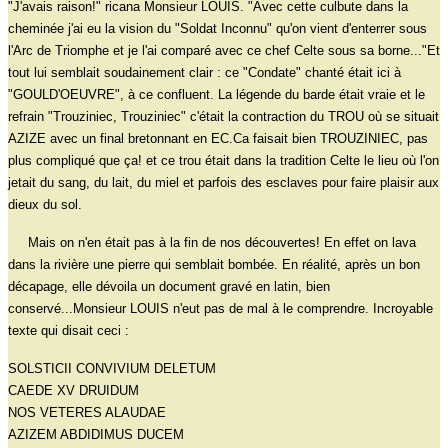
"J'avais raison!" ricana Monsieur LOUIS. "Avec cette culbute dans la
cheminée j'ai eu la vision du "Soldat Inconnu" qu'on vient d'enterrer sous
l'Arc de Triomphe et je l'ai comparé avec ce chef Celte sous sa borne..."Et
tout lui semblait soudainement clair : ce "Condate" chanté était ici à
"GOULD'OEUVRE", à ce confluent. La légende du barde était vraie et le
refrain "Trouziniec, Trouziniec" c'était la contraction du TROU où se situait
AZIZE avec un final bretonnant en EC.Ca faisait bien TROUZINIEC, pas
plus compliqué que ça! et ce trou était dans la tradition Celte le lieu où l'on
jetait du sang, du lait, du miel et parfois des esclaves pour faire plaisir aux
dieux du sol.
Mais on n'en était pas à la fin de nos découvertes! En effet on lava
dans la rivière une pierre qui semblait bombée. En réalité, après un bon
décapage, elle dévoila un document gravé en latin, bien
conservé...Monsieur LOUIS n'eut pas de mal à le comprendre. Incroyable
texte qui disait ceci :
SOLSTICII CONVIVIUM DELETUM
CAEDE XV DRUIDUM
NOS VETERES ALAUDAE
AZIZEM ABDIDIMUS DUCEM