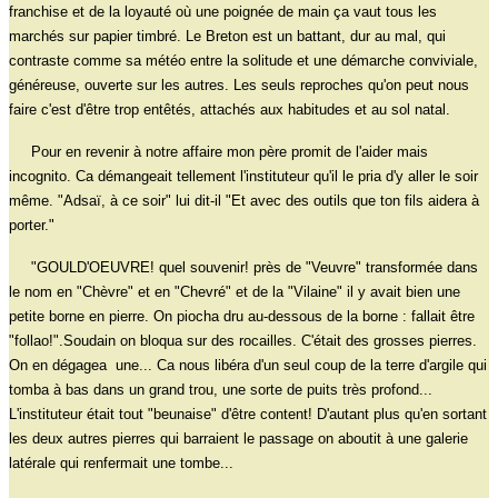
franchise et de la loyauté où une poignée de main ça vaut tous les
marchés sur papier timbré. Le Breton est un battant, dur au mal, qui
contraste comme sa météo entre la solitude et une démarche conviviale,
généreuse, ouverte sur les autres. Les seuls reproches qu'on peut nous
faire c'est d'être trop entêtés, attachés aux habitudes et au sol natal.
Pour en revenir à notre affaire mon père promit de l'aider mais
incognito. Ca démangeait tellement l'instituteur qu'il le pria d'y aller le soir
même. "Adsaï, à ce soir" lui dit-il "Et avec des outils que ton fils aidera à
porter."
"GOULD'OEUVRE! quel souvenir! près de "Veuvre" transformée dans
le nom en "Chèvre" et en "Chevré" et de la "Vilaine" il y avait bien une
petite borne en pierre. On piocha dru au-dessous de la borne : fallait être
"follao!".Soudain on bloqua sur des rocailles. C'était des grosses pierres.
On en dégagea une... Ca nous libéra d'un seul coup de la terre d'argile qui
tomba à bas dans un grand trou, une sorte de puits très profond...
L'instituteur était tout "beunaise" d'être content! D'autant plus qu'en sortant
les deux autres pierres qui barraient le passage on aboutit à une galerie
latérale qui renfermait une tombe...