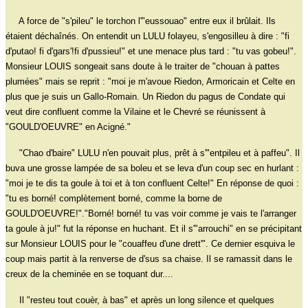
A force de "s'pileu" le torchon l'"eussouao" entre eux il brûlait. Ils
étaient déchaînés. On entendit un LULU folayeu, s'engosilleu à dire : "fi
d'putao! fi d'gars'!fi d'pussieu!" et une menace plus tard : "tu vas gobeu!".
Monsieur LOUIS songeait sans doute à le traiter de "chouan à pattes
plumées" mais se reprit : "moi je m'avoue Riedon, Armoricain et Celte en
plus que je suis un Gallo-Romain. Un Riedon du pagus de Condate qui
veut dire confluent comme la Vilaine et le Chevré se réunissent à
"GOULD'OEUVRE" en Acigné."
"Chao d'baire" LULU n'en pouvait plus, prêt à s'"entpileu et à paffeu". Il
buva une grosse lampée de sa boleu et se leva d'un coup sec en hurlant :
"moi je te dis ta goule à toi et à ton confluent Celte!" En réponse de quoi :
"tu es borné! complètement borné, comme la borne de
GOULD'OEUVRE!"."Borné! borné! tu vas voir comme je vais te l'arranger
ta goule à ju!" fut la réponse en huchant. Et il s'"arrouchi" en se précipitant
sur Monsieur LOUIS pour le "couaffeu d'une drett'". Ce dernier esquiva le
coup mais partit à la renverse de d'sus sa chaise. Il se ramassit dans le
creux de la cheminée en se toquant dur....
Il "resteu tout couèr, à bas" et après un long silence et quelques