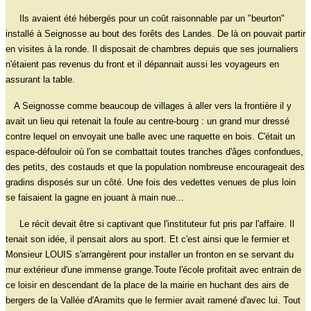
Ils avaient été hébergés pour un coût raisonnable par un "beurton"
installé à Seignosse au bout des forêts des Landes. De là on pouvait partir
en visites à la ronde. Il disposait de chambres depuis que ses journaliers
n'étaient pas revenus du front et il dépannait aussi les voyageurs en
assurant la table.
A Seignosse comme beaucoup de villages à aller vers la frontière il y
avait un lieu qui retenait la foule au centre-bourg : un grand mur dressé
contre lequel on envoyait une balle avec une raquette en bois. C'était un
espace-défouloir où l'on se combattait toutes tranches d'âges confondues,
des petits, des costauds et que la population nombreuse encourageait des
gradins disposés sur un côté. Une fois des vedettes venues de plus loin
se faisaient la gagne en jouant à main nue...
Le récit devait être si captivant que l'instituteur fut pris par l'affaire. Il
tenait son idée, il pensait alors au sport. Et c'est ainsi que le fermier et
Monsieur LOUIS s'arrangèrent pour installer un fronton en se servant du
mur extérieur d'une immense grange.Toute l'école profitait avec entrain de
ce loisir en descendant de la place de la mairie en huchant des airs de
bergers de la Vallée d'Aramits que le fermier avait ramené d'avec lui. Tout