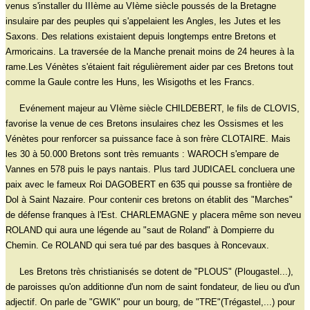
venus s'installer du IIIème au VIème siècle poussés de la Bretagne
insulaire par des peuples qui s'appelaient les Angles, les Jutes et les
Saxons. Des relations existaient depuis longtemps entre Bretons et
Armoricains. La traversée de la Manche prenait moins de 24 heures à la
rame.Les Vénètes s'étaient fait régulièrement aider par ces Bretons tout
comme la Gaule contre les Huns, les Wisigoths et les Francs.
Evénement majeur au VIème siècle CHILDEBERT, le fils de CLOVIS,
favorise la venue de ces Bretons insulaires chez les Ossismes et les
Vénètes pour renforcer sa puissance face à son frère CLOTAIRE. Mais
les 30 à 50.000 Bretons sont très remuants : WAROCH s'empare de
Vannes en 578 puis le pays nantais. Plus tard JUDICAEL concluera une
paix avec le fameux Roi DAGOBERT en 635 qui pousse sa frontière de
Dol à Saint Nazaire. Pour contenir ces bretons on établit des "Marches"
de défense franques à l'Est. CHARLEMAGNE y placera même son neveu
ROLAND qui aura une légende au "saut de Roland" à Dompierre du
Chemin. Ce ROLAND qui sera tué par des basques à Roncevaux.
Les Bretons très christianisés se dotent de "PLOUS" (Plougastel...),
de paroisses qu'on additionne d'un nom de saint fondateur, de lieu ou d'un
adjectif. On parle de "GWIK" pour un bourg, de "TRE"(Trégastel,...) pour