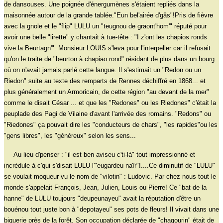
de dansouses. Une poignée d'énergumènes s'étaient repliés dans la
maisonnée autour de la grande tablée."Eun bel'airée d'gâs"!Pris de fièvre
avec la gnole et le "flip" LULU un "teugnou de graont'hom'" réputé pour
avoir une belle "lirette" y chantait à tue-tête : "I z'ont les chapios ronds
vive la Beurtagn'". Monsieur LOUIS s'leva pour l'interpeller car il refusait
qu'on le traite de "beurton à chapiao rond" résidant de plus dans un bourg
où on n'avait jamais parlé cette langue. Il s'estimait un "Redon ou un
Riedon" suite au texte des remparts de Rennes déchiffré en 1868... et
plus généralement un Armoricain, de cette région "au devant de la mer"
comme le disait César ... et que les "Redones" ou les Riedones" c'était la
peuplade des Pagi de Vilaine d'avant l'arrivée des romains. "Redons" ou
"Riedones" ça pouvait dire les "conducteurs de chars", "les rapides"ou les
"gens libres", les "généreux" selon les sens...
Au lieu d'penser : "il est ben aviseu c'ti-là" tout impressionné et
incrédule à c'qui s'disait LULU l'"eugardeu naïr"!....Ce diminutif de "LULU"
se voulait moqueur vu le nom de "vilotin" : Ludovic. Par chez nous tout le
monde s'appelait François, Jean, Julien, Louis ou Pierre! Ce "bat de la
hanne" de LULU toujours "deupeunayeu" avait la réputation d'être un
bouénou tout juste bon à "depotayeu" ses pots de fleurs! Il vivait dans une
biquerie près de la forêt. Son occupation déclarée de "chagourin" était de