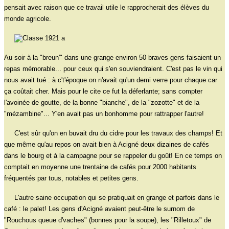
pensait avec raison que ce travail utile le rapprocherait des élèves du
monde agricole.
Au soir à la "breun'" dans une grange environ 50 braves gens faisaient un
repas mémorable... pour ceux qui s'en souviendraient. C'est pas le vin qui
nous avait tué : à c't'époque on n'avait qu'un demi verre pour chaque car
ça coûtait cher. Mais pour le cite ce fut la déferlante; sans compter
l'avoinée de goutte, de la bonne "bianche", de la "zozotte" et de la
"mézambine"... Y'en avait pas un bonhomme pour rattrapper l'autre!
C'est sûr qu'on en buvait dru du cidre pour les travaux des champs! Et
que même qu'au repos on avait bien à Acigné deux dizaines de cafés
dans le bourg et à la campagne pour se rappeler du goût! En ce temps on
comptait en moyenne une trentaine de cafés pour 2000 habitants
fréquentés par tous, notables et petites gens.
L'autre saine occupation qui se pratiquait en grange et parfois dans le
café : le palet! Les gens d'Acigné avaient peut-être le surnom de
"Rouchous queue d'vaches" (bonnes pour la soupe), les "Rilletoux" de