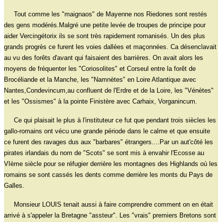
Tout comme les "maignaos" de Mayenne nos Riedones sont restés
des gens modérés.Malgré une petite levée de troupes de principe pour
aider Vercingétorix ils se sont très rapidement romanisés. Un des plus
grands progrès ce furent les voies dallées et maçonnées. Ca désenclavait
au vu des forêts d'avant qui faisaient des barrières. On avait alors les
moyens de fréquenter les "Coriosolites" et Corseul entre la forêt de
Brocéliande et la Manche, les "Namnètes" en Loire Atlantique avec
Nantes,Condevincum,au confluent de l'Erdre et de la Loire, les "Vénètes"
et les "Ossismes" à la pointe Finistère avec Carhaix, Vorganincum.
Ce qui plaisait le plus à l'instituteur ce fut que pendant trois siècles les
gallo-romains ont vécu une grande période dans le calme et que ensuite
ce furent des ravages dus aux "barbares" étrangers....Par un aut'côté les
pirates irlandais du nom de "Scots" se sont mis à envahir l'Ecosse au
VIème siècle pour se réfugier derrière les montagnes des Highlands où les
romains se sont cassés les dents comme derrière les monts du Pays de
Galles.
Monsieur LOUIS tenait aussi à faire comprendre comment on en était
arrivé à s'appeler la Bretagne "assteur". Les "vrais" premiers Bretons sont