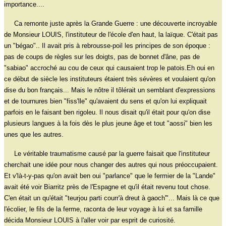
importance....
Ca remonte juste après la Grande Guerre : une découverte incroyable
de Monsieur LOUIS, l'instituteur de l'école d'en haut, la laïque. C'était pas
un "bégao".. Il avait pris à rebrousse-poil les principes de son époque :
pas de coups de règles sur les doigts, pas de bonnet d'âne, pas de
"sabiao" accroché au cou de ceux qui causaient trop le patois.Eh oui en
ce début de siècle les instituteurs étaient très sévères et voulaient qu'on
dise du bon français... Mais le nôtre il tôlérait un semblant d'expressions
et de tournures bien "fiss'lle" qu'avaient du sens et qu'on lui expliquait
parfois en le faisant ben rigoleu. Il nous disait qu'il était pour qu'on dise
plusieurs langues à la fois dès le plus jeune âge et tout "aossi" bien les
unes que les autres.
Le véritable traumatisme causé par la guerre faisait que l'instituteur
cherchait une idée pour nous changer des autres qui nous préoccupaient.
Et v'là-t-y-pas qu'on avait ben oui "parlance" que le fermier de la "Lande"
avait été voir Biarritz près de l'Espagne et qu'il était revenu tout chose.
C'en était un qu'était "teurjou parti courr'à dreut à gaoch'"... Mais là ce que
l'écolier, le fils de la ferme, raconta de leur voyage à lui et sa famille
décida Monsieur LOUIS à l'aller voir par esprit de curiosité.