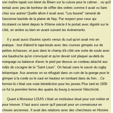
son maître tapait son béret du Béarn sur la cuisse pour le calmer... ou qu'il
tentait avec peu de bonheur de siffler des ordres comme il avait vu faire
chez eux autres! Quelle allure il avait avec "Lou bounet" ramené de
l'ancienne bastide de la plaine de Nay. Par respect pour ceux qui
tricotaient ce béret depuis le XIIème siècle il le portait avec dignité sur le
côté, en arrière ou bien en avant suivant les événements.
Il y avait aussi d'autres sports venus du sud qu'on avait mis en
pratique : tout d'abord le tape-boule avec des courses grimpés sur de
petites échasses; et puis dans le champ d'à côté une sorte de soule avec
une baudruche qu'on s'envoyait et qu'on devait soit plaquer au-delà du
marquage ou balancer d'avec le pied par dessus un cordeau attaché aux
mâts de cocagne de la "Saint Louis". On faisait sans le savoir du rugby
britannique. Aux averses on se réfugiait dans un coin de la grange pour le
grimper à la corde ou le saut en hauteur en tombant dans du foin....Ce
fermier-là c'était une vraie bénédiction pour les jeunes.Plus tard en 1930
ce fut la première ferme des quatre du bourg à recevoir l'électricité.
Quant à Monsieur LOUIS c'était un instituteur doué pour son métier et
pour innover. Il faut aussi savoir qu'il passait pour un connaisseur en
choses anciennes. Il avait des relations avec des chercheurs en Histoire