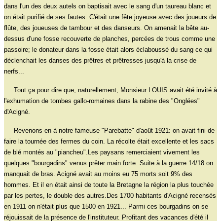
dans l'un des deux autels on baptisait avec le sang d'un taureau blanc et
on était purifié de ses fautes. C'était une fête joyeuse avec des joueurs de
flûte, des joueuses de tambour et des danseurs. On amenait la bête au-
dessus d'une fosse recouverte de planches, percées de trous comme une
passoire; le donateur dans la fosse était alors éclaboussé du sang ce qui
déclenchait les danses des prêtres et prêtresses jusqu'à la crise de
nerfs...
Tout ça pour dire que, naturellement, Monsieur LOUIS avait été invité à
l'exhumation de tombes gallo-romaines dans la rabine des "Onglées"
d'Acigné.
Revenons-en à notre fameuse "Parebatte" d'août 1921: on avait fini de
faire la tournée des fermes du coin. La récolte était excellente et les sacs
de blé montés au "piancheu".Les paysans remerciaient vivement les
quelques "bourgadins" venus prêter main forte. Suite à la guerre 14/18 on
manquait de bras. Acigné avait au moins eu 75 morts soit 9% des
hommes. Et il en était ainsi de toute la Bretagne la région la plus touchée
par les pertes, le double des autres.Des 1700 habitants d'Acigné recensés
en 1911 on n'était plus que 1500 en 1921... Parmi ces bourgadins on se
réjouissait de la présence de l'instituteur. Profitant des vacances d'été il