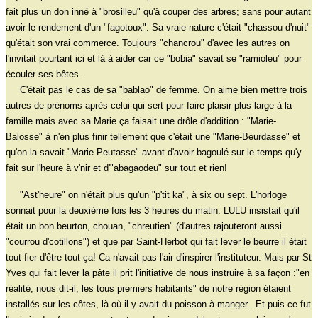
fait plus un don inné à "brosilleu" qu'à couper des arbres; sans pour autant
avoir le rendement d'un "fagotoux". Sa vraie nature c'était "chassou d'nuit"
qu'était son vrai commerce. Toujours "chancrou" d'avec les autres on
l'invitait pourtant ici et là à aider car ce "bobia" savait se "ramioleu" pour
écouler ses bêtes.
C'était pas le cas de sa "bablao" de femme. On aime bien mettre trois
autres de prénoms après celui qui sert pour faire plaisir plus large à la
famille mais avec sa Marie ça faisait une drôle d'addition : "Marie-
Balosse" à n'en plus finir tellement que c'était une "Marie-Beurdasse" et
qu'on la savait "Marie-Peutasse" avant d'avoir bagoulé sur le temps qu'y
fait sur l'heure à v'nir et d'"abagaodeu" sur tout et rien!
"Ast'heure" on n'était plus qu'un "p'tit ka", à six ou sept. L'horloge
sonnait pour la deuxième fois les 3 heures du matin. LULU insistait qu'il
était un bon beurton, chouan, "chreutien" (d'autres rajouteront aussi
"courrou d'cotillons") et que par Saint-Herbot qui fait lever le beurre il était
tout fier d'être tout ça! Ca n'avait pas l'air d'inspirer l'instituteur. Mais par St
Yves qui fait lever la pâte il prit l'initiative de nous instruire à sa façon :"en
réalité, nous dit-il, les tous premiers habitants" de notre région étaient
installés sur les côtes, là où il y avait du poisson à manger...Et puis ce fut