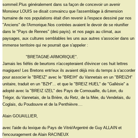
sommeil.Plus généralement dans sa façon de concevoir un avenir
Monsieur LOUIS se disait convaincu que l'assemblage à dimension
humaine de nos populations était d'en revenir à l'espace dessiné par nos
"Anciens" de l'Armorique.Nos contrées avaient le devoir de se réunifier
dans le "Pays de Rennes" (deü payis). et nos pagis au climat, aux
paysages, aux cultures semblables les uns aux autres s'associer dans un
immense territoire qui ne pourrait que s'appeler :
"BRETAGNE-ARMORIQUE".
Jamais les fiéfés de beurtons n'accepteraient d'évincer ces huit lettres
magiques! Les Bretons entr'eux ils avaient déjà mis du temps à s'accorder
pour associer le "BREIZ" avec le "BREIH" du Vannetais en un "BREIZH"
unitaire, traduit en un "BZH"... et que le "BREIZ HUEL" de "Gallésie" a
adopté avec la "BREIZ IZEL" des Pays de Cornouaille, du Léon, du
Trégor, du Vannetais, de la Brière, du Retz, de la Mée, du Vendelais, du
Coglais, du Poudouvre et de la Penthièvre....
Alain GOUAILLIER,
avec l'aide du lexique du Pays de Vitré/Argentré de Guy ALLAIN et
l'encouragement de Alain RACINEUX