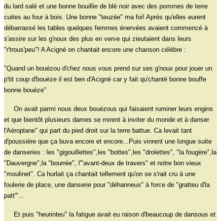
du lard salé et une bonne bouillie de blé noir avec des pommes de terre
cuites au four à bois. Une bonne "teuzée" ma foi! Après qu'elles eurent
débarrassé les tables quelques femmes énervées avaient commencé à
s'assire sur les g'noux des plus en verve qui zieutaient dans leurs
"r'trous'peu"! A Acigné on chantait encore une chanson célèbre :
"Quand un bouézou d'chez nous vous prend sur ses g'noux pour jouer un
p'tit coup d'bouèze il est ben d'Acignë car y fait qu'chantë bonne bouffe
bonne bouèze"
On avait parmi nous deux bouézous qui faisaient ruminer leurs engins
et que bientôt plusieurs dames se mirent à inviter du monde et à danser
l'Aéroplane" qui part du pied droit sur la terre battue. Ca levait tant
d'poussière que ça buva encore et encore...Puis vinrent une longue suite
de danseries : les "gigouillettes",les "bottes",les "drolettes", "la fougère",la
"Dauvergne",la "bourrée", l'"avant-deux de travers" et notre bon vieux
"moulinet". Ca hurlait ça chantait tellement qu'on se s'rait cru à une
foulerie de place, une danserie pour "déhanneus" à force de "gratteu d'la
patt'"...
Et puis "heurinteu" la fatigue avait eu raison d'beaucoup de dansous et