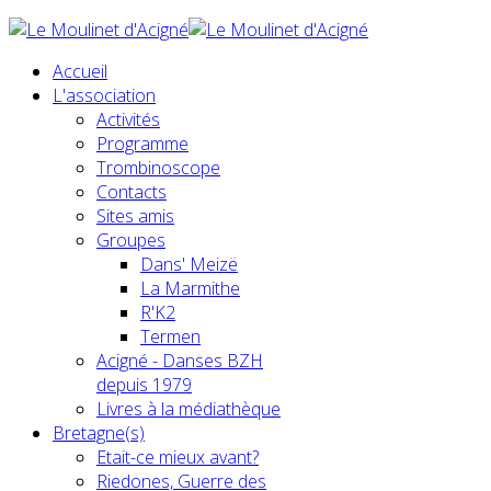
Accueil
L'association
Activités
Programme
Trombinoscope
Contacts
Sites amis
Groupes
Dans' Meizë
La Marmithe
R'K2
Termen
Acigné - Danses BZH
depuis 1979
Livres à la médiathèque
Bretagne(s)
Etait-ce mieux avant?
Riedones, Guerre des