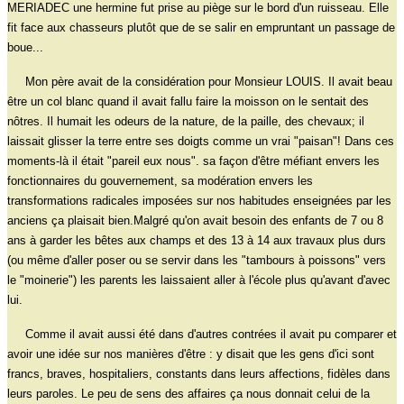
MERIADEC une hermine fut prise au piège sur le bord d'un ruisseau. Elle
fit face aux chasseurs plutôt que de se salir en empruntant un passage de
boue...
Mon père avait de la considération pour Monsieur LOUIS. Il avait beau
être un col blanc quand il avait fallu faire la moisson on le sentait des
nôtres. Il humait les odeurs de la nature, de la paille, des chevaux; il
laissait glisser la terre entre ses doigts comme un vrai "paisan"! Dans ces
moments-là il était "pareil eux nous". sa façon d'être méfiant envers les
fonctionnaires du gouvernement, sa modération envers les
transformations radicales imposées sur nos habitudes enseignées par les
anciens ça plaisait bien.Malgré qu'on avait besoin des enfants de 7 ou 8
ans à garder les bêtes aux champs et des 13 à 14 aux travaux plus durs
(ou même d'aller poser ou se servir dans les "tambours à poissons" vers
le "moinerie") les parents les laissaient aller à l'école plus qu'avant d'avec
lui.
Comme il avait aussi été dans d'autres contrées il avait pu comparer et
avoir une idée sur nos manières d'être : y disait que les gens d'ici sont
francs, braves, hospitaliers, constants dans leurs affections, fidèles dans
leurs paroles. Le peu de sens des affaires ça nous donnait celui de la