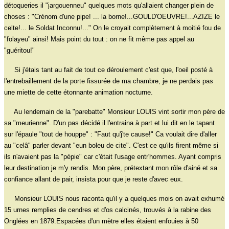
détoqueries il "jargouenneu" quelques mots qu'allaient changer plein de
choses : "Crénom d'une pipe! ... la borne!...GOULD'OEUVRE!...AZIZE le
celte!... le Soldat Inconnu!..." On le croyait complètement à moitié fou de
"folayeu" ainsi! Mais point du tout : on ne fit même pas appel au
"guéritou!"
Si j'étais tant au fait de tout ce déroulement c'est que, l'oeil posté à
l'entrebaillement de la porte fissurée de ma chambre, je ne perdais pas
une miette de cette étonnante animation nocturne.
Au lendemain de la "parebatte" Monsieur LOUIS vint sortir mon père de
sa "meurienne". D'un pas décidé il l'entraina à part et lui dit en le tapant
sur l'épaule "tout de houppe" : "Faut qu'j'te cause!" Ca voulait dire d'aller
au "celâ" parler devant "eun boleu de cite". C'est ce qu'ils firent même si
ils n'avaient pas la "pépie" car c'était l'usage entr'hommes. Ayant compris
leur destination je m'y rendis. Mon père, prétextant mon rôle d'ainé et sa
confiance allant de pair, insista pour que je reste d'avec eux.
Monsieur LOUIS nous raconta qu'il y a quelques mois on avait exhumé
15 urnes remplies de cendres et d'os calcinés, trouvés à la rabine des
Onglées en 1879.Espacées d'un mètre elles étaient enfouies à 50