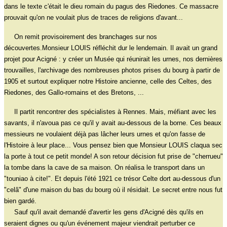
dans le texte c'était le dieu romain du pagus des Riedones. Ce massacre
prouvait qu'on ne voulait plus de traces de religions d'avant...
On remit provisoirement des branchages sur nos
découvertes.Monsieur LOUIS réfléchit dur le lendemain. Il avait un grand
projet pour Acigné : y créer un Musée qui réunirait les urnes, nos dernières
trouvailles, l'archivage des nombreuses photos prises du bourg à partir de
1905 et surtout expliquer notre Histoire ancienne, celle des Celtes, des
Riedones, des Gallo-romains et des Bretons, ...
Il partit rencontrer des spécialistes à Rennes. Mais, méfiant avec les
savants, il n'avoua pas ce qu'il y avait au-dessous de la borne. Ces beaux
messieurs ne voulaient déjà pas lâcher leurs urnes et qu'on fasse de
l'Histoire à leur place... Vous pensez bien que Monsieur LOUIS claqua sec
la porte à tout ce petit monde! A son retour décision fut prise de "cherrueu"
la tombe dans la cave de sa maison. On réalisa le transport dans un
"touniao à cite!". Et depuis l'été 1921 ce trésor Celte dort au-dessous d'un
"celâ" d'une maison du bas du bourg où il résidait. Le secret entre nous fut
bien gardé.
Sauf qu'il avait demandé d'avertir les gens d'Acigné dès qu'ils en
seraient dignes ou qu'un événement majeur viendrait perturber ce