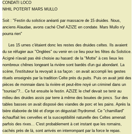
CONDATI LOCO
NIHIL POTERIT MARS MULLO
Soit : "Festin du solstice anéanti par massacre de 15 druides. Nous,
anciens Alaudae, avons caché Chef AZIZE en condate. Mars Mullo n'y
pourra rien"
Les 15 urnes c'étaient donc les restes des druides celtes. Ils avaient
du se réfugier aux "Onglées" ou venir en ce lieu pour les fêtes du Solstice.
Acigné n'avait pas été choisie au hasard: de la "Motte" à ces lieux les
nombreux chênes longeant la rivière sont bardés d'un gui abondant. La
scène, l'instituteur la revoyait à sa façon : on avait accompli les gestes
rituels enseignés par la tradition Celte près du puits. Puis on avait jeté des
pièces de monnaie dans la rivière et peut-être noyé un criminel dans un
"touniao"?... Ce fut ensuite le festin. AZIZE le chef devait se tenir au
milieu des druides assis par terre à même des bouées de joncs. Sur des
tables basses on avait disposé des viandes de porc et les pains. Après la
bière élaborée de blé et d'orge on dégustait l'hydromel. Ce "chamillard"
échauffait les cervelles et la susceptibilité naturelle des Celtes amenait
parfois des rixes... C'est probablement à cet instant que les romains,
cachés près de là, sont arrivés en interrompant par la force le repas.