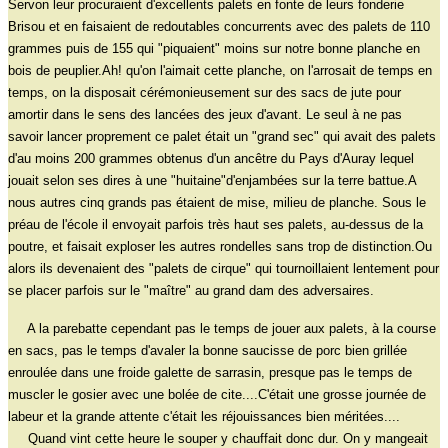
Servon leur procuraient d'excellents palets en fonte de leurs fonderie
Brisou et en faisaient de redoutables concurrents avec des palets de 110
grammes puis de 155 qui "piquaient" moins sur notre bonne planche en
bois de peuplier.Ah! qu'on l'aimait cette planche, on l'arrosait de temps en
temps, on la disposait cérémonieusement sur des sacs de jute pour
amortir dans le sens des lancées des jeux d'avant. Le seul à ne pas
savoir lancer proprement ce palet était un "grand sec" qui avait des palets
d'au moins 200 grammes obtenus d'un ancêtre du Pays d'Auray lequel
jouait selon ses dires à une "huitaine"d'enjambées sur la terre battue.A
nous autres cinq grands pas étaient de mise, milieu de planche. Sous le
préau de l'école il envoyait parfois très haut ses palets, au-dessus de la
poutre, et faisait exploser les autres rondelles sans trop de distinction.Ou
alors ils devenaient des "palets de cirque" qui tournoillaient lentement pour
se placer parfois sur le "maître" au grand dam des adversaires.
A la parebatte cependant pas le temps de jouer aux palets, à la course
en sacs, pas le temps d'avaler la bonne saucisse de porc bien grillée
enroulée dans une froide galette de sarrasin, presque pas le temps de
muscler le gosier avec une bolée de cite....C'était une grosse journée de
labeur et la grande attente c'était les réjouissances bien méritées....
Quand vint cette heure le souper y chauffait donc dur. On y mangeait