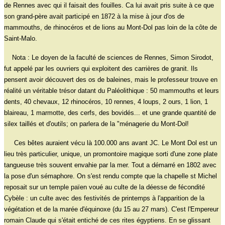
de Rennes avec qui il faisait des fouilles. Ca lui avait pris suite à ce que
son grand-père avait participé en 1872 à la mise à jour d'os de
mammouths, de rhinocéros et de lions au Mont-Dol pas loin de la côte de
Saint-Malo.
Nota : Le doyen de la faculté de sciences de Rennes, Simon Sirodot,
fut appelé par les ouvriers qui exploitent des carrières de granit. Ils
pensent avoir découvert des os de baleines, mais le professeur trouve en
réalité un véritable trésor datant du Paléolithique : 50 mammouths et leurs
dents, 40 chevaux, 12 rhinocéros, 10 rennes, 4 loups, 2 ours, 1 lion, 1
blaireau, 1 marmotte, des cerfs, des bovidés... et une grande quantité de
silex taillés et d'outils; on parlera de la "ménagerie du Mont-Dol!
Ces bêtes auraient vécu là 100.000 ans avant JC. Le Mont Dol est un
lieu très particulier, unique, un promontoire magique sorti d'une zone plate
tangueuse très souvent envahie par la mer. Tout a démarré en 1802 avec
la pose d'un sémaphore. On s'est rendu compte que la chapelle st Michel
reposait sur un temple païen voué au culte de la déesse de fécondité
Cybèle : un culte avec des festivités de printemps à l'apparition de la
végétation et de la marée d'équinoxe (du 15 au 27 mars). C'est l'Empereur
romain Claude qui s'était entiché de ces rites égyptiens. En se glissant