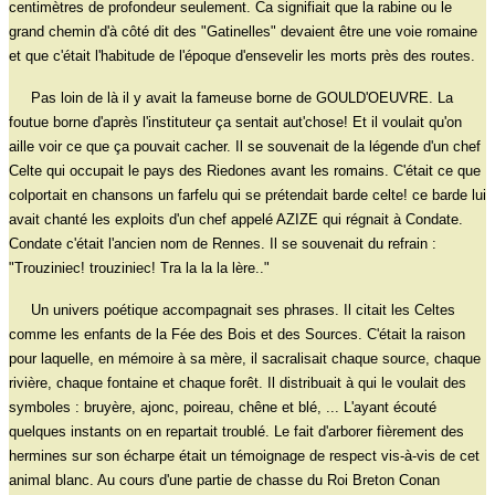
centimètres de profondeur seulement. Ca signifiait que la rabine ou le
grand chemin d'à côté dit des "Gatinelles" devaient être une voie romaine
et que c'était l'habitude de l'époque d'ensevelir les morts près des routes.
Pas loin de là il y avait la fameuse borne de GOULD'OEUVRE. La
foutue borne d'après l'instituteur ça sentait aut'chose! Et il voulait qu'on
aille voir ce que ça pouvait cacher. Il se souvenait de la légende d'un chef
Celte qui occupait le pays des Riedones avant les romains. C'était ce que
colportait en chansons un farfelu qui se prétendait barde celte! ce barde lui
avait chanté les exploits d'un chef appelé AZIZE qui régnait à Condate.
Condate c'était l'ancien nom de Rennes. Il se souvenait du refrain :
"Trouziniec! trouziniec! Tra la la la lère.."
Un univers poétique accompagnait ses phrases. Il citait les Celtes
comme les enfants de la Fée des Bois et des Sources. C'était la raison
pour laquelle, en mémoire à sa mère, il sacralisait chaque source, chaque
rivière, chaque fontaine et chaque forêt. Il distribuait à qui le voulait des
symboles : bruyère, ajonc, poireau, chêne et blé, ... L'ayant écouté
quelques instants on en repartait troublé. Le fait d'arborer fièrement des
hermines sur son écharpe était un témoignage de respect vis-à-vis de cet
animal blanc. Au cours d'une partie de chasse du Roi Breton Conan