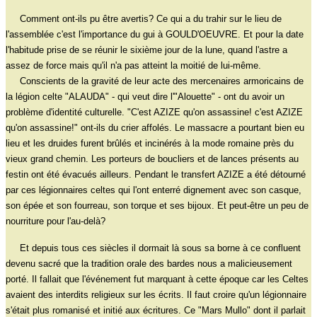
Comment ont-ils pu être avertis? Ce qui a du trahir sur le lieu de
l'assemblée c'est l'importance du gui à GOULD'OEUVRE. Et pour la date
l'habitude prise de se réunir le sixième jour de la lune, quand l'astre a
assez de force mais qu'il n'a pas atteint la moitié de lui-même.
Conscients de la gravité de leur acte des mercenaires armoricains de
la légion celte "ALAUDA" - qui veut dire l'"Alouette" - ont du avoir un
problème d'identité culturelle. "C'est AZIZE qu'on assassine! c'est AZIZE
qu'on assassine!" ont-ils du crier affolés. Le massacre a pourtant bien eu
lieu et les druides furent brûlés et incinérés à la mode romaine près du
vieux grand chemin. Les porteurs de boucliers et de lances présents au
festin ont été évacués ailleurs. Pendant le transfert AZIZE a été détourné
par ces légionnaires celtes qui l'ont enterré dignement avec son casque,
son épée et son fourreau, son torque et ses bijoux. Et peut-être un peu de
nourriture pour l'au-delà?
Et depuis tous ces siècles il dormait là sous sa borne à ce confluent
devenu sacré que la tradition orale des bardes nous a malicieusement
porté. Il fallait que l'événement fut marquant à cette époque car les Celtes
avaient des interdits religieux sur les écrits. Il faut croire qu'un légionnaire
s'était plus romanisé et initié aux écritures. Ce "Mars Mullo" dont il parlait