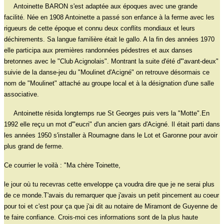
Antoinette BARON s'est adaptée aux époques avec une grande
facilité. Née en 1908 Antoinette a passé son enfance à la ferme avec les
rigueurs de cette époque et connu deux conflits mondiaux et leurs
déchirements. Sa langue familière était le gallo. A la fin des années 1970
elle participa aux premières randonnées pédestres et aux danses
bretonnes avec le "Club Acignolais". Montrant la suite d'été d'"avant-deux"
suivie de la danse-jeu du "Moulinet d'Acigné" on retrouve désormais ce
nom de "Moulinet" attaché au groupe local et à la désignation d'une salle
associative.
Antoinette résida longtemps rue St Georges puis vers la "Motte".En
1992 elle reçu un mot d'"eucri" d'un ancien gars d'Acigné. Il était parti dans
les années 1950 s'installer à Roumagne dans le Lot et Garonne pour avoir
plus grand de ferme.
Ce courrier le voilà : "Ma chère Toinette,
le jour où tu recevras cette enveloppe ça voudra dire que je ne serai plus
de ce monde.T'avais du remarquer que j'avais un petit pincement au coeur
pour toi et c'est pour ça que j'ai dit au notaire de Miramont de Guyenne de
te faire confiance. Crois-moi ces informations sont de la plus haute