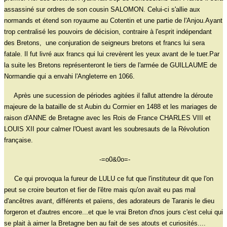
assassiné sur ordres de son cousin SALOMON. Celui-ci s'allie aux
normands et étend son royaume au Cotentin et une partie de l'Anjou.Ayant
trop centralisé les pouvoirs de décision, contraire à l'esprit indépendant
des Bretons, une conjuration de seigneurs bretons et francs lui sera
fatale. Il fut livré aux francs qui lui crevèrent les yeux avant de le tuer.Par
la suite les Bretons représenteront le tiers de l'armée de GUILLAUME de
Normandie qui a envahi l'Angleterre en 1066.
Après une sucession de périodes agitées il fallut attendre la déroute
majeure de la bataille de st Aubin du Cormier en 1488 et les mariages de
raison d'ANNE de Bretagne avec les Rois de France CHARLES VIII et
LOUIS XII pour calmer l'Ouest avant les soubresauts de la Révolution
française.
-=o0&0o=-
Ce qui provoqua la fureur de LULU ce fut que l'instituteur dit que l'on
peut se croire beurton et fier de l'être mais qu'on avait eu pas mal
d'ancêtres avant, différents et païens, des adorateurs de Taranis le dieu
forgeron et d'autres encore...et que le vrai Breton d'nos jours c'est celui qui
se plait à aimer la Bretagne ben au fait de ses atouts et curiosités....