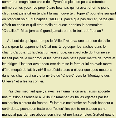
comme un magnifique chien des Pyrenées plein de poils à retomber
même sur les yeux. Le propriétaire béarnais qui lui avait offert le jeune
chiot avait juste dit en tendant la main ouverte : "tope-là" pour être sûr qu'il
en prendrait soin.Il fut baptisé "AILLOU" parce que pas d'ici et, parce que
c'était un canin et qu'il était malin et joueur, certains le nommaient
"Canaillou". Mais jamais ô grand jamais on ne le traita de "cunao"!
Au bout de quelques temps le "Aillou" réserva une surprise de taille.
Sans qu'on lui apprenne il s'était mis à regrouper les vaches dans le
champ d'à côté. Et là c'était un vrai cirque, un spectacle dont on ne se
lassait pas de le voir croquer les pattes des bêtes pour mettre de l'ordre et
les diriger. L'instinct avait beau être de mise le fermier lui en avait marre
d'être moqué du lait à v'nir! Il se décida alors à élever quelques moutons
dans les champs à suivre la rivière du "Chevré" vers la "Montagne des
Oliviers" et à les lui confier.
Pas plus méchant que ça avec les humains on avait aussi accordé
une mission essentielle à "Aillou" : ramener les balles égarées par les
maladroits alentour du fronton. Et lorsque not'fermier se faisait honneur à
sortir de sa poche son texte pour "beleu" les points en basque ça ne
manquait pas de faire aboyer son chien et rire l'assemblée. Surtout quand