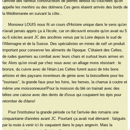
l'arrivée des fameux constructeurs de pierres debout ou couchées qu'on
appelle les menhirs ou des dolmens.Ces gens étaient arrivés des bords de
la Méditerranée en suivant la côte...
Monsieur LOUIS nous fit un cours d'Histoire unique dans le sens qu'on
n'avait jamais appris ça à l'école, car on découvrit ensuite qu'on avait eu 5
ou 6 siècles avant JC des ancêtres venus par la Loire depuis le sud de
l'Allemagne et de la Suisse. Des spécialistes en mines de sel! un produit
important pour conserver les aliments de l'époque. C'étaient des Celtes,
de rudes guerriers au combat avec leurs chars et surtout leurs armes en
fer. Alors qu'on vivait par chez nous avec un alliage mons résistant : le
bronze, du cuivre avec de l'étain.Les Celtes furent aussi de très bons
artistes et des paysans inventeurs de génie avec la boissellerie pour les
"touniaos", la grande faux pour les foins, les herses, la charrue à coutre et
même une moissonneuse!Pour la moisson du blé on trainait avec des
bêtes une caisse avec des dents de d'ssus qui coupaient les épis pour
retomber de d'dans!
Pour l'instituteur la grande période ce fut l'arrivée des romains une
cinquantaine d'années avant JC. Pourtant ça avait mal démarré : fatigués
par la route à venir ici ils vaquaient dans le pays angevin. Mais la