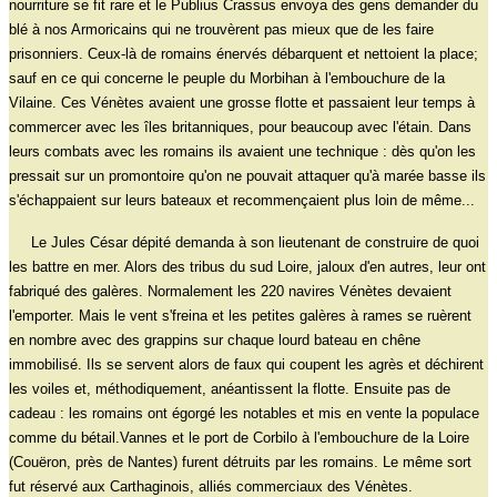
nourriture se fit rare et le Publius Crassus envoya des gens demander du
blé à nos Armoricains qui ne trouvèrent pas mieux que de les faire
prisonniers. Ceux-là de romains énervés débarquent et nettoient la place;
sauf en ce qui concerne le peuple du Morbihan à l'embouchure de la
Vilaine. Ces Vénètes avaient une grosse flotte et passaient leur temps à
commercer avec les îles britanniques, pour beaucoup avec l'étain. Dans
leurs combats avec les romains ils avaient une technique : dès qu'on les
pressait sur un promontoire qu'on ne pouvait attaquer qu'à marée basse ils
s'échappaient sur leurs bateaux et recommençaient plus loin de même...
Le Jules César dépité demanda à son lieutenant de construire de quoi
les battre en mer. Alors des tribus du sud Loire, jaloux d'en autres, leur ont
fabriqué des galères. Normalement les 220 navires Vénètes devaient
l'emporter. Mais le vent s'freina et les petites galères à rames se ruèrent
en nombre avec des grappins sur chaque lourd bateau en chêne
immobilisé. Ils se servent alors de faux qui coupent les agrès et déchirent
les voiles et, méthodiquement, anéantissent la flotte. Ensuite pas de
cadeau : les romains ont égorgé les notables et mis en vente la populace
comme du bétail.Vannes et le port de Corbilo à l'embouchure de la Loire
(Couëron, près de Nantes) furent détruits par les romains. Le même sort
fut réservé aux Carthaginois, alliés commerciaux des Vénètes.