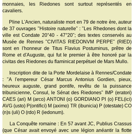
monnaies, les Riedones sont surtout représentés en
cavaliers.
Pline L'Ancien, naturaliste mort en 79 de notre ère, auteur
de 37 ouvrages "Histoire naturelle" : "Les Rhedones dont la
ville est Condate 20°40 - 47°20"; des textes conservés au
Musée de Rennes "CIVITAS RIEDONVM PERPE" (RIED)
sont en l'honneur de Titus Flavius Postuminus, prêtre de
Rome et d'Auguste, qui fut le premier à être honoré par la
civitas des Riedones du flaminicat perpétuel de Mars Mullo.
Inscription dite de la Porte Mordelaise à Rennes/Condate
: "A l'empereur César Marcus Antonius Gordien, pieux,
heureux auguste, grand pontife, revêtu de la puissance
tribunicienne, Consul, le Sénat des Riedones" IMP (eratori)
CAES (ari) M (arco) ANTONI (o) GORDIANO PI (o) FEL(ici)
AVG (usto) P(ontifici) M (aximo) TR (ibunicia) P (otestate) CO
(n)s (uli) O (rdo) R (iedonum).
La Conquête romaine : En 57 avant JC, Publius Crassus
(que César avait envoyé avec une légion anéantir la flotte