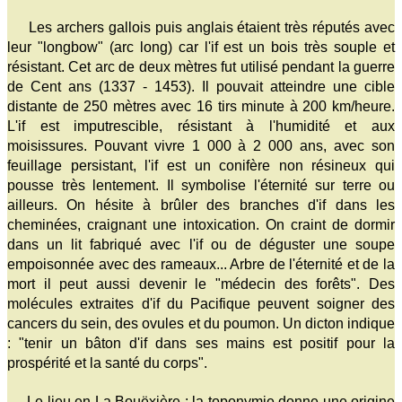
Les archers gallois puis anglais étaient très réputés avec
leur "longbow" (arc long) car l'if est un bois très souple et
résistant. Cet arc de deux mètres fut utilisé pendant la guerre
de Cent ans (1337 - 1453). Il pouvait atteindre une cible
distante de 250 mètres avec 16 tirs minute à 200 km/heure.
L'if est imputrescible, résistant à l'humidité et aux
moisissures. Pouvant vivre 1 000 à 2 000 ans, avec son
feuillage persistant, l'if est un conifère non résineux qui
pousse très lentement. Il symbolise l'éternité sur terre ou
ailleurs. On hésite à brûler des branches d'if dans les
cheminées, craignant une intoxication. On craint de dormir
dans un lit fabriqué avec l'if ou de déguster une soupe
empoisonnée avec des rameaux... Arbre de l'éternité et de la
mort il peut aussi devenir le "médecin des forêts". Des
molécules extraites d'if du Pacifique peuvent soigner des
cancers du sein, des ovules et du poumon. Un dicton indique
: "tenir un bâton d'if dans ses mains est positif pour la
prospérité et la santé du corps".
Le lieu en La Bouëxière : la toponymie donne une origine