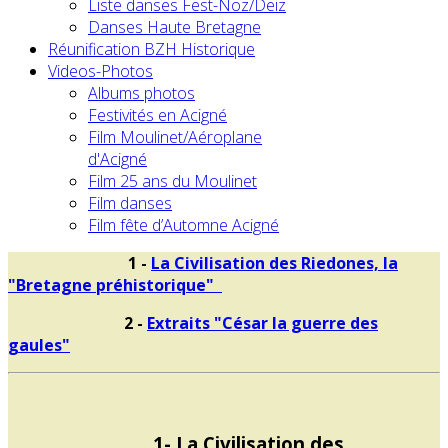
Liste danses Fest-Noz/Deiz
Danses Haute Bretagne
Réunification BZH Historique
Videos-Photos
Albums photos
Festivités en Acigné
Film Moulinet/Aéroplane
d'Acigné
Film 25 ans du Moulinet
Film danses
Film fête d’Automne Acigné
1 -
La Civilisation des Riedones, la
"Bretagne préhistorique"
2 -
Extraits "César la guerre des
gaules"
1-
La Civilisation des