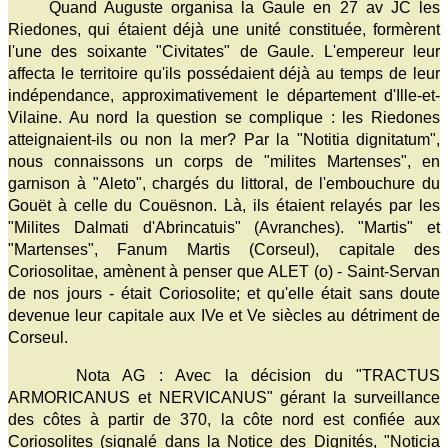
Quand Auguste organisa la Gaule en 27 av JC les
Riedones, qui étaient déjà une unité constituée, formèrent
l'une des soixante "Civitates" de Gaule. L'empereur leur
affecta le territoire qu'ils possédaient déjà au temps de leur
indépendance, approximativement le département d'Ille-et-
Vilaine. Au nord la question se complique : les Riedones
atteignaient-ils ou non la mer? Par la "Notitia dignitatum",
nous connaissons un corps de "milites Martenses", en
garnison à "Aleto", chargés du littoral, de l'embouchure du
Gouët à celle du Couësnon. Là, ils étaient relayés par les
"Milites Dalmati d'Abrincatuis" (Avranches). "Martis" et
"Martenses", Fanum Martis (Corseul), capitale des
Coriosolitae, amènent à penser que ALET (o) - Saint-Servan
de nos jours - était Coriosolite; et qu'elle était sans doute
devenue leur capitale aux IVe et Ve siècles au détriment de
Corseul.
Nota AG : Avec la décision du "TRACTUS
ARMORICANUS et NERVICANUS" gérant la surveillance
des côtes à partir de 370, la côte nord est confiée aux
Coriosolites (signalé dans la Notice des Dignités, "Noticia