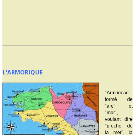
L'ARMORIQUE
"Armoricae"
formé de
"are" et
"mor",
voulant dire
"proche de
la mer", la