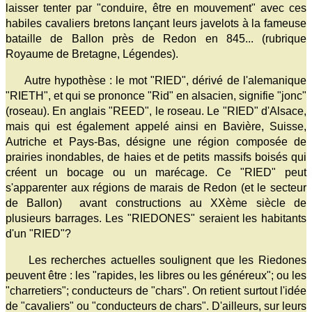
laisser tenter par "conduire, être en mouvement" avec ces
habiles cavaliers bretons lançant leurs javelots à la fameuse
bataille de Ballon près de Redon en 845... (rubrique
Royaume de Bretagne, Légendes).
Autre hypothèse : le mot "RIED", dérivé de l'alemanique
"RIETH", et qui se prononce "Rid" en alsacien, signifie "jonc"
(roseau). En anglais "REED", le roseau. Le "RIED" d'Alsace,
mais qui est également appelé ainsi en Bavière, Suisse,
Autriche et Pays-Bas, désigne une région composée de
prairies inondables, de haies et de petits massifs boisés qui
créent un bocage ou un marécage. Ce "RIED" peut
s'apparenter aux régions de marais de Redon (et le secteur
de Ballon) avant constructions au XXème siècle de
plusieurs barrages. Les "RIEDONES" seraient les habitants
d'un "RIED"?
Les recherches actuelles soulignent que les Riedones
peuvent être : les "rapides, les libres ou les généreux"; ou les
"charretiers"; conducteurs de "chars". On retient surtout l'idée
de "cavaliers" ou "conducteurs de chars". D'ailleurs, sur leurs