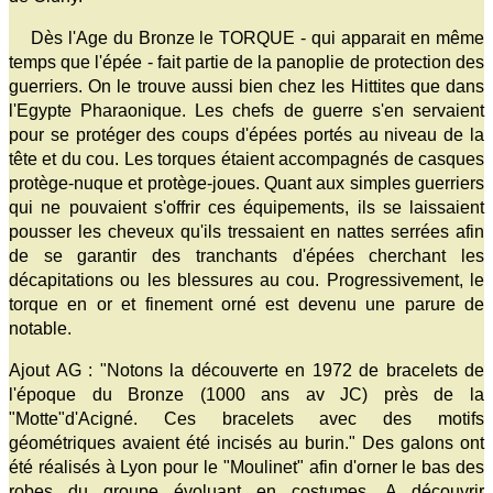
Dès l'Age du Bronze le TORQUE - qui apparait en même
temps que l'épée - fait partie de la panoplie de protection des
guerriers. On le trouve aussi bien chez les Hittites que dans
l'Egypte Pharaonique. Les chefs de guerre s'en servaient
pour se protéger des coups d'épées portés au niveau de la
tête et du cou. Les torques étaient accompagnés de casques
protège-nuque et protège-joues. Quant aux simples guerriers
qui ne pouvaient s'offrir ces équipements, ils se laissaient
pousser les cheveux qu'ils tressaient en nattes serrées afin
de se garantir des tranchants d'épées cherchant les
décapitations ou les blessures au cou. Progressivement, le
torque en or et finement orné est devenu une parure de
notable.
Ajout AG : "Notons la découverte en 1972 de bracelets de
l'époque du Bronze (1000 ans av JC) près de la
"Motte"d'Acigné. Ces bracelets avec des motifs
géométriques avaient été incisés au burin." Des galons ont
été réalisés à Lyon pour le "Moulinet" afin d'orner le bas des
robes du groupe évoluant en costumes. A découvrir