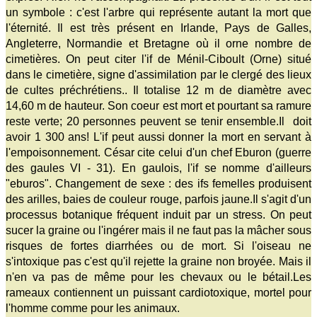
un symbole : c'est l'arbre qui représente autant la mort que
l'éternité. Il est très présent en Irlande, Pays de Galles,
Angleterre, Normandie et Bretagne où il orne nombre de
cimetières. On peut citer l'if de Ménil-Ciboult (Orne) situé
dans le cimetière, signe d'assimilation par le clergé des lieux
de cultes préchrétiens.. Il totalise 12 m de diamètre avec
14,60 m de hauteur. Son coeur est mort et pourtant sa ramure
reste verte; 20 personnes peuvent se tenir ensemble.Il doit
avoir 1 300 ans! L'if peut aussi donner la mort en servant à
l'empoisonnement. César cite celui d'un chef Eburon (guerre
des gaules VI - 31). En gaulois, l'if se nomme d'ailleurs
"eburos". Changement de sexe : des ifs femelles produisent
des arilles, baies de couleur rouge, parfois jaune.Il s'agit d'un
processus botanique fréquent induit par un stress. On peut
sucer la graine ou l'ingérer mais il ne faut pas la mâcher sous
risques de fortes diarrhées ou de mort. Si l'oiseau ne
s'intoxique pas c'est qu'il rejette la graine non broyée. Mais il
n'en va pas de même pour les chevaux ou le bétail.Les
rameaux contiennent un puissant cardiotoxique, mortel pour
l'homme comme pour les animaux.