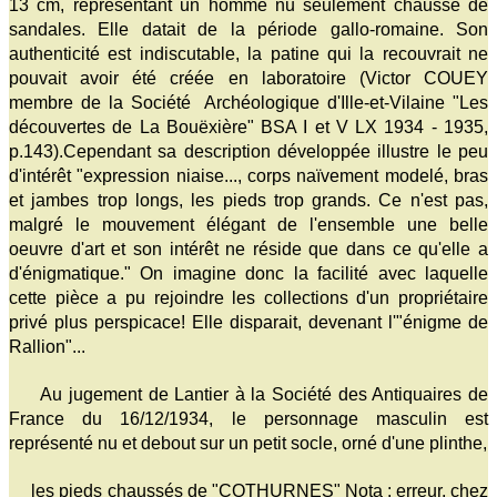
13 cm, représentant un homme nu seulement chaussé de
sandales. Elle datait de la période gallo-romaine. Son
authenticité est indiscutable, la patine qui la recouvrait ne
pouvait avoir été créée en laboratoire (Victor COUEY
membre de la Société Archéologique d'Ille-et-Vilaine "Les
découvertes de La Bouëxière" BSA I et V LX 1934 - 1935,
p.143).Cependant sa description développée illustre le peu
d'intérêt "expression niaise..., corps naïvement modelé, bras
et jambes trop longs, les pieds trop grands. Ce n'est pas,
malgré le mouvement élégant de l'ensemble une belle
oeuvre d'art et son intérêt ne réside que dans ce qu'elle a
d'énigmatique." On imagine donc la facilité avec laquelle
cette pièce a pu rejoindre les collections d'un propriétaire
privé plus perspicace! Elle disparait, devenant l'"énigme de
Rallion"...
Au jugement de Lantier à la Société des Antiquaires de
France du 16/12/1934, le personnage masculin est
représenté nu et debout sur un petit socle, orné d'une plinthe,
les pieds chaussés de "COTHURNES" Nota : erreur, chez