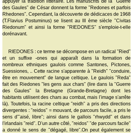
appuyer la tradition littéraire. Les manuscrits de la "Guerre
des Gaules" de César donnent la forme "Redones et parfois
Rhedones". Cependant, la découverte de dédicaces de 1968
(T.Flavius Postuminus) se lisent au III ème siècle "Civitas
Riedonum" et ainsi la forme "RIEDONES" s'emploie-t-elle
dorénavant.
RIEDONES : ce terme se décompose en un radical "Ried"
et un suffixe -ones qui apparaît dans la formation de
nombreux ethniques gaulois comme Santones, Pictones,
Suessiones, .. Cette racine s'apparente à "Reidh" "conduire,
être en mouvement" de langue celtique. Le gaulois "Reda"
fait des Riedones "les gens aux chars" (lire dans la "Guerre
des Gaules" la Bretagne (Grande-Bretagne) dont les
habitants utilisent des chars au combat, mais l'image s'arrête
là). Toutefois, la racine celtique "reidh" a pris des directions
divergentes : "reidos" = mouvant, de parcours facile, a pris le
sens d'"aisé, libre"; ainsi dans le gallois "rhwydd" et dans
l'irlandais "reid". D'un autre côté, "reidos" "de parcours facile"
a donné le sens de "dégagé, libre".On peut également se