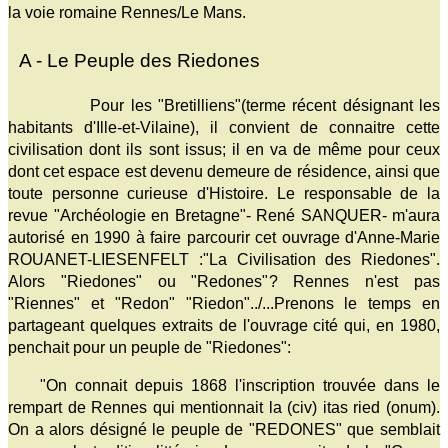
la voie romaine Rennes/Le Mans.
A - Le Peuple des Riedones
Pour les "Bretilliens"(terme récent désignant les
habitants d'Ille-et-Vilaine), il convient de connaitre cette
civilisation dont ils sont issus; il en va de même pour ceux
dont cet espace est devenu demeure de résidence, ainsi que
toute personne curieuse d'Histoire. Le responsable de la
revue "Archéologie en Bretagne"- René SANQUER- m'aura
autorisé en 1990 à faire parcourir cet ouvrage d'Anne-Marie
ROUANET-LIESENFELT :"La Civilisation des Riedones".
Alors "Riedones" ou "Redones"? Rennes n'est pas
"Riennes" et "Redon" "Riedon"../...Prenons le temps en
partageant quelques extraits de l'ouvrage cité qui, en 1980,
penchait pour un peuple de "Riedones":
"On connait depuis 1868 l'inscription trouvée dans le
rempart de Rennes qui mentionnait la (civ) itas ried (onum).
On a alors désigné le peuple de "REDONES" que semblait