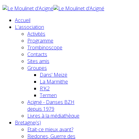
Accueil
L'association
Activités
Programme
Trombinoscope
Contacts
Sites amis
Groupes
Dans' Meizë
La Marmithe
R'K2
Termen
Acigné - Danses BZH
depuis 1979
Livres à la médiathèque
Bretagne(s)
Etait-ce mieux avant?
Riedones, Guerre des