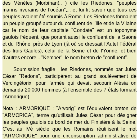
des Vénètes (Morbihan).. ) cite les Riedones, "peuples
marins riverains de l'océan",... et lui fit savoir que tous ces
peuples avaient été soumis à Rome. Les Riedones formaient
un peuple groupé autour du confluent de l'Ille et de la Vilaine
car le nom de leur capitale "Condate" est un toponyme
gaulois fréquent, que portent aussi le confluent de la Saône
et du Rhône, près de Lyon (là où se dressait l'Autel Fédéral
des trois Gaules), celui de la Seine et de l'Yonne, et bien
d'autres encore... "Kemper", le nom breton de "confluent".
Soumission fragile : les Riedones, nommés par Jules
César "Redons", participèrent au grand soulèvement de
Vercingétorix; pour l'armée qui devait secourir Alésia on
demanda 20.000 hommes (à l'ensemble des 7 états formant
l'Armorique).
Nota :
ARMORIQUE : "Arvorig" est l'équivalent breton de
"ARMORICA", terme qu'utilisait Jules César pour désigner
les peuples gaulois du bord de mer du Finistère à la Seine.
C'est au IVè siècle que les Romains réutilisent le mot
"ARMORIQUE" pour une circonscription administrative de