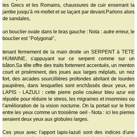
les Grecs et les Romains, chaussures de cuir enserrant la
jambe jusqu'à mi-mollet et se laçant par devant.Parlons alors
de sandales,
un bouclier ovale dans le bras gauche : Nota : autre erreur, le
bouclier est "Polygonal",
tenant fermement de la main droite un SERPENT à TETE
HUMAINE, s'appuyant sur ce serpent comme sur un
bâton.Sa tête offre des traits fortement accentués, un menton
court et proéminent, des joues aux larges méplats, un nez
fort, des arcades sourcillières profondes abritant de lourdes
paupières, dans lesquelles sont enchâssés deux yeux, en
LAPIS - LAZULI : cette pierre polie couleur bleu azur est
réputée pour réduire le stress, les migraines et insomnies ou
l'amélioration de la vision nocturne. On la portait sur le front
entre les yeux comme un troisième oeil - Nota : ici les pierres
seraient deux yeux aux globules larges.
Ces yeux avec l'apport lapis-lazuli sont des indices d'une