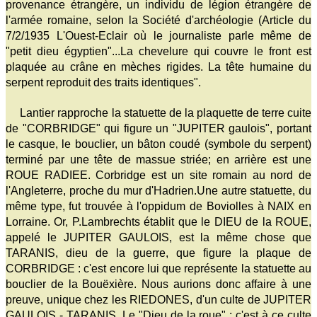
provenance étrangère, un individu de légion étrangère de
l'armée romaine, selon la Société d'archéologie (Article du
7/2/1935 L'Ouest-Eclair où le journaliste parle même de
"petit dieu égyptien"...La chevelure qui couvre le front est
plaquée au crâne en mèches rigides. La tête humaine du
serpent reproduit des traits identiques".
Lantier rapproche la statuette de la plaquette de terre cuite
de "CORBRIDGE" qui figure un "JUPITER gaulois", portant
le casque, le bouclier, un bâton coudé (symbole du serpent)
terminé par une tête de massue striée; en arrière est une
ROUE RADIEE. Corbridge est un site romain au nord de
l'Angleterre, proche du mur d'Hadrien.Une autre statuette, du
même type, fut trouvée à l'oppidum de Boviolles à NAIX en
Lorraine. Or, P.Lambrechts établit que le DIEU de la ROUE,
appelé le JUPITER GAULOIS, est la même chose que
TARANIS, dieu de la guerre, que figure la plaque de
CORBRIDGE : c'est encore lui que représente la statuette au
bouclier de la Bouëxière. Nous aurions donc affaire à une
preuve, unique chez les RIEDONES, d'un culte de JUPITER
GAULOIS - TARANIS. Le "Dieu de la roue" : c'est à ce culte