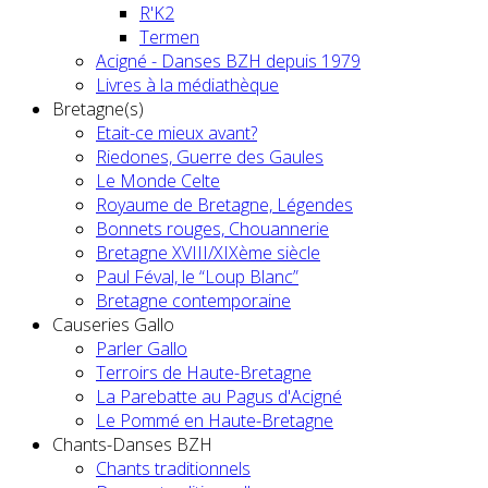
R'K2
Termen
Acigné - Danses BZH depuis 1979
Livres à la médiathèque
Bretagne(s)
Etait-ce mieux avant?
Riedones, Guerre des Gaules
Le Monde Celte
Royaume de Bretagne, Légendes
Bonnets rouges, Chouannerie
Bretagne XVIII/XIXème siècle
Paul Féval, le “Loup Blanc”
Bretagne contemporaine
Causeries Gallo
Parler Gallo
Terroirs de Haute-Bretagne
La Parebatte au Pagus d'Acigné
Le Pommé en Haute-Bretagne
Chants-Danses BZH
Chants traditionnels