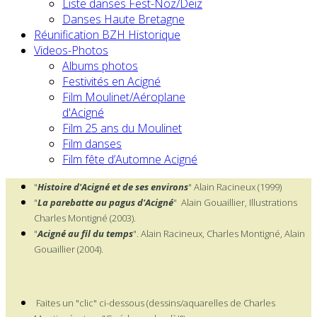
Liste danses Fest-Noz/Deiz
Danses Haute Bretagne
Réunification BZH Historique
Videos-Photos
Albums photos
Festivités en Acigné
Film Moulinet/Aéroplane
d'Acigné
Film 25 ans du Moulinet
Film danses
Film fête d’Automne Acigné
"
Histoire d'Acigné et de ses environs
" Alain Racineux (1999)
"
La parebatte au pagus d'Acigné
" Alain Gouaillier, Illustrations
Charles Montigné (2003).
"
Acigné au fil du temps
". Alain Racineux, Charles Montigné, Alain
Gouaillier (2004).
Faites un "clic" ci-dessous (dessins/aquarelles de Charles