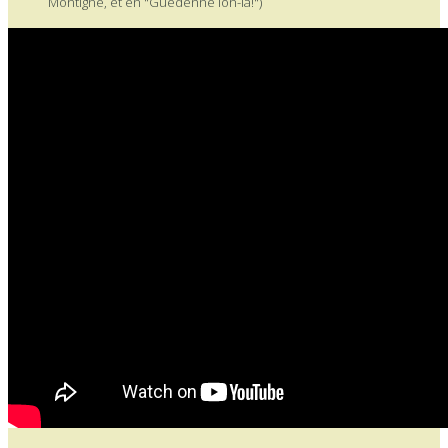
Montigné, et en "Guédenne lon-là!")