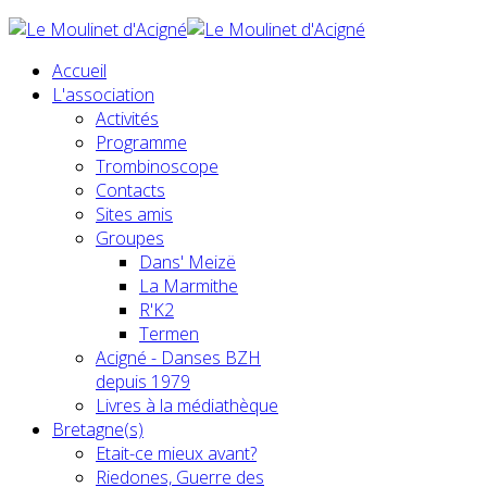
Accueil
L'association
Activités
Programme
Trombinoscope
Contacts
Sites amis
Groupes
Dans' Meizë
La Marmithe
R'K2
Termen
Acigné - Danses BZH
depuis 1979
Livres à la médiathèque
Bretagne(s)
Etait-ce mieux avant?
Riedones, Guerre des